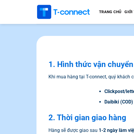
Bỏ
qua
TRANG CHỦ
GIỚI
nội
dung
1. Hình thức vận chuyển
Khi mua hàng tại T-connect, quý khách c
Clickpost/let
Daibiki (COD)
2. Thời gian giao hàng
Hàng sẽ được giao sau
1-2 ngày làm vi