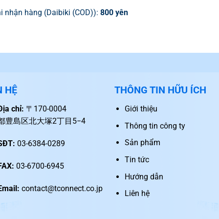
i nhận hàng (Daibiki (COD)):
800 yên
N HỆ
THÔNG TIN HỮU ÍCH
Địa chỉ:
〒170-0004
Giới thiệu
都豊島区北大塚2丁目5−4
Thông tin công ty
Sản phẩm
SĐT:
03-6384-0289
Tin tức
FAX:
03-6700-6945
Hướng dẫn
Email:
contact@tconnect.co.jp
Liên hệ