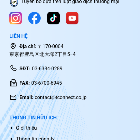
Tuyên bố dựa trên luật giao dịch thương mại
LIÊN HỆ
Địa chỉ:
〒170-0004
東京都豊島区北大塚2丁目5−4
SĐT:
03-6384-0289
FAX:
03-6700-6945
Email:
contact@tconnect.co.jp
THÔNG TIN HỮU ÍCH
Giới thiệu
Thông tin công ty