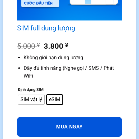
SIM full dung lượng
Giá
Giá
5.000
¥
3.800
¥
gốc
hiện
Không giới hạn dung lượng
là:
tại
5.000 ¥.
là:
Đầy đủ tính năng (Nghe gọi / SMS / Phát
3.800 ¥.
WiFi
Định dạng SIM
SIM vật lý
eSIM
MUA NGAY