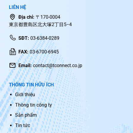
LIÊN HỆ
Địa chỉ:
〒170-0004
東京都豊島区北大塚2丁目5−4
SĐT:
03-6384-0289
FAX:
03-6700-6945
Email:
contact@tconnect.co.jp
THÔNG TIN HỮU ÍCH
Giới thiệu
Thông tin công ty
Sản phẩm
Tin tức