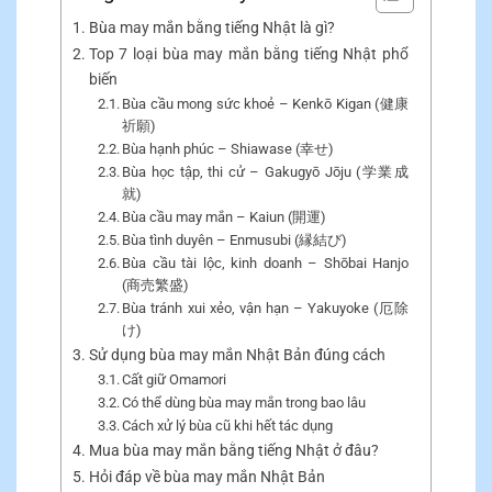
Bùa may mắn bằng tiếng Nhật là gì?
Top 7 loại bùa may mắn bằng tiếng Nhật phổ
biến
Bùa cầu mong sức khoẻ – Kenkō Kigan (健康
祈願)
Bùa hạnh phúc – Shiawase (幸せ)
Bùa học tập, thi cử – Gakugyō Jōju (学業成
就)
Bùa cầu may mắn – Kaiun (開運)
Bùa tình duyên – Enmusubi (縁結び)
Bùa cầu tài lộc, kinh doanh – Shōbai Hanjo
(商売繁盛)
Bùa tránh xui xẻo, vận hạn – Yakuyoke (厄除
け)
Sử dụng bùa may mắn Nhật Bản đúng cách
Cất giữ Omamori
Có thể dùng bùa may mắn trong bao lâu
Cách xử lý bùa cũ khi hết tác dụng
Mua bùa may mắn bằng tiếng Nhật ở đâu?
Hỏi đáp về bùa may mắn Nhật Bản