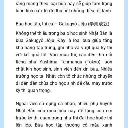
rằng mang theo loại bùa này sẽ giúp tâm trạng
luôn tích cực, từ đó thu hút những điều tốt lành.
Bùa học tập, thi cử – Gakugyō Jōju (学業成就)
Không thể thiếu trong balo học sinh Nhật Bản là
bùa Gakugyō Jōju. Đây là loại bùa giúp tăng
khả năng tập trung, ghi nhớ và vượt qua kỳ thi
với kết quả tốt. Vào mùa thi, các đền thờ nổi
tiếng như Yushima Tenmangu (Tokyo) luôn
chật kín học sinh, sinh viên đến xin bùa. Nhiều
trường học tại Nhật còn tổ chức những chuyến
đi đến đền chùa cho học sinh để cầu may trước
kỳ thi quan trọng.
Ngoài việc sử dụng cá nhân, nhiều phụ huynh
Nhật Bản còn mua bùa này để tặng con em
trước kỳ thi quan trọng như thi đại học hoặc thi
lên lớp. Bùa học tập thường có màu xanh