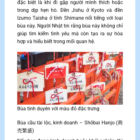
đặc biệt là khi đi gặp người mình thích hoặc
trong dịp hẹn hò. Đền Jishu ở Kyoto và đền
Izumo Taisha ở tỉnh Shimane nổi tiếng với loại
bùa này. Người Nhật tin rằng bùa này không chỉ
giúp tìm kiếm tình yêu mà còn tạo ra sự hòa
hợp và hiểu biết trong mối quan hệ.
Bùa tình duyên với màu đỏ đặc trưng
Bùa cầu tài lộc, kinh doanh – Shōbai Hanjo (商
売繁盛)