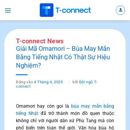
Bỏ
qua
nội
dung
T-connect News
Giải Mã Omamori – Bùa May Mắn
Bằng Tiếng Nhật Có Thật Sự Hiệu
Nghiệm?
Đăng vào
4 Tháng 4, 2025
bởi
Đội ngũ T-
connect
Omamori hay còn gọi là
bùa may mắn bằng
tiếng Nhật
đã trở thành món đồ quen thuộc
không chỉ với người dân xứ Phù Tang mà còn
phổ biến trên toàn thế giới. Văn hóa bùa hộ