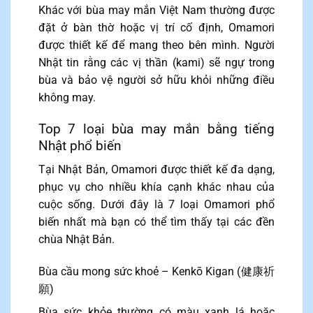
Khác với bùa may mắn Việt Nam thường được
đặt ở bàn thờ hoặc vị trí cố định, Omamori
được thiết kế để mang theo bên mình. Người
Nhật tin rằng các vị thần (kami) sẽ ngự trong
bùa và bảo vệ người sở hữu khỏi những điều
không may.
Top 7 loại bùa may mắn bằng tiếng
Nhật phổ biến
Tại Nhật Bản, Omamori được thiết kế đa dạng,
phục vụ cho nhiều khía cạnh khác nhau của
cuộc sống. Dưới đây là 7 loại Omamori phổ
biến nhất mà bạn có thể tìm thấy tại các đền
chùa Nhật Bản.
Bùa cầu mong sức khoẻ – Kenkō Kigan (健康祈
願)
Bùa sức khỏe thường có màu xanh lá hoặc