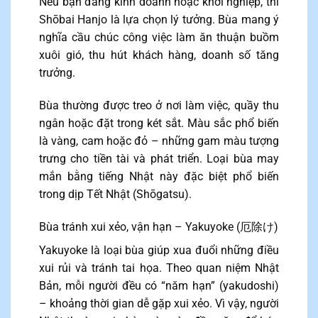
Nếu bạn đang kinh doanh hoặc khởi nghiệp, thì
Shōbai Hanjo là lựa chọn lý tưởng. Bùa mang ý
nghĩa cầu chúc công việc làm ăn thuận buồm
xuôi gió, thu hút khách hàng, doanh số tăng
trưởng.
Bùa thường được treo ở nơi làm việc, quầy thu
ngân hoặc đặt trong két sắt. Màu sắc phổ biến
là vàng, cam hoặc đỏ – những gam màu tượng
trưng cho tiền tài và phát triển. Loại bùa may
mắn bằng tiếng Nhật này đặc biệt phổ biến
trong dịp Tết Nhật (Shōgatsu).
Bùa tránh xui xẻo, vận hạn – Yakuyoke (厄除け)
Yakuyoke là loại bùa giúp xua đuổi những điều
xui rủi và tránh tai họa. Theo quan niệm Nhật
Bản, mỗi người đều có “năm hạn” (yakudoshi)
– khoảng thời gian dễ gặp xui xẻo. Vì vậy, người