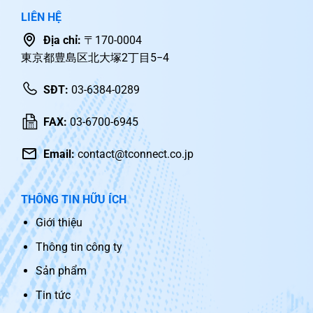
LIÊN HỆ
Địa chỉ:
〒170-0004
東京都豊島区北大塚2丁目5−4
SĐT:
03-6384-0289
FAX:
03-6700-6945
Email:
contact@tconnect.co.jp
THÔNG TIN HỮU ÍCH
Giới thiệu
Thông tin công ty
Sản phẩm
Tin tức