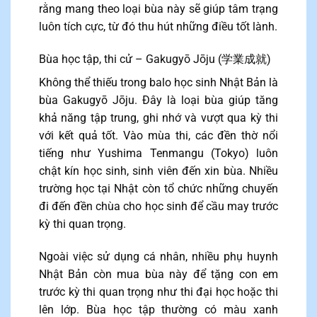
rằng mang theo loại bùa này sẽ giúp tâm trạng
luôn tích cực, từ đó thu hút những điều tốt lành.
Bùa học tập, thi cử – Gakugyō Jōju (学業成就)
Không thể thiếu trong balo học sinh Nhật Bản là
bùa Gakugyō Jōju. Đây là loại bùa giúp tăng
khả năng tập trung, ghi nhớ và vượt qua kỳ thi
với kết quả tốt. Vào mùa thi, các đền thờ nổi
tiếng như Yushima Tenmangu (Tokyo) luôn
chật kín học sinh, sinh viên đến xin bùa. Nhiều
trường học tại Nhật còn tổ chức những chuyến
đi đến đền chùa cho học sinh để cầu may trước
kỳ thi quan trọng.
Ngoài việc sử dụng cá nhân, nhiều phụ huynh
Nhật Bản còn mua bùa này để tặng con em
trước kỳ thi quan trọng như thi đại học hoặc thi
lên lớp. Bùa học tập thường có màu xanh