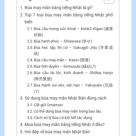
Bùa may mắn bằng tiếng Nhật là gì?
Top 7 loại bùa may mắn bằng tiếng Nhật phổ
biến
Bùa cầu mong sức khoẻ – Kenkō Kigan (健康
祈願)
Bùa hạnh phúc – Shiawase (幸せ)
Bùa học tập, thi cử – Gakugyō Jōju (学業成
就)
Bùa cầu may mắn – Kaiun (開運)
Bùa tình duyên – Enmusubi (縁結び)
Bùa cầu tài lộc, kinh doanh – Shōbai Hanjo
(商売繁盛)
Bùa tránh xui xẻo, vận hạn – Yakuyoke (厄除
け)
Sử dụng bùa may mắn Nhật Bản đúng cách
Cất giữ Omamori
Có thể dùng bùa may mắn trong bao lâu
Cách xử lý bùa cũ khi hết tác dụng
Mua bùa may mắn bằng tiếng Nhật ở đâu?
Hỏi đáp về bùa may mắn Nhật Bản