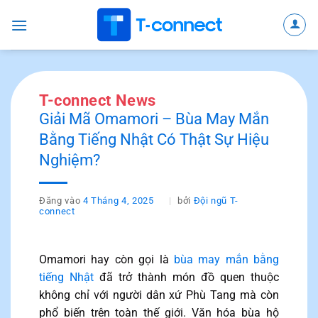
Bỏ
qua
nội
dung
T-connect News
Giải Mã Omamori – Bùa May Mắn
Bằng Tiếng Nhật Có Thật Sự Hiệu
Nghiệm?
Đăng vào
4 Tháng 4, 2025
bởi
Đội ngũ T-
connect
Omamori hay còn gọi là
bùa may mắn bằng
tiếng Nhật
đã trở thành món đồ quen thuộc
không chỉ với người dân xứ Phù Tang mà còn
phổ biến trên toàn thế giới. Văn hóa bùa hộ