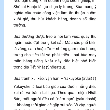
Nếu bạn đang kinh doanh hoặc khởi nghiệp, thì
Shōbai Hanjo là lựa chọn lý tưởng. Bùa mang ý
nghĩa cầu chúc công việc làm ăn thuận buồm
xuôi gió, thu hút khách hàng, doanh số tăng
trưởng.
Bùa thường được treo ở nơi làm việc, quầy thu
ngân hoặc đặt trong két sắt. Màu sắc phổ biến
là vàng, cam hoặc đỏ – những gam màu tượng
trưng cho tiền tài và phát triển. Loại bùa may
mắn bằng tiếng Nhật này đặc biệt phổ biến
trong dịp Tết Nhật (Shōgatsu).
Bùa tránh xui xẻo, vận hạn – Yakuyoke (厄除け)
Yakuyoke là loại bùa giúp xua đuổi những điều
xui rủi và tránh tai họa. Theo quan niệm Nhật
Bản, mỗi người đều có “năm hạn” (yakudoshi)
– khoảng thời gian dễ gặp xui xẻo. Vì vậy, người