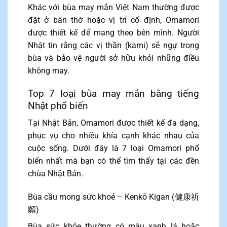
Khác với bùa may mắn Việt Nam thường được
đặt ở bàn thờ hoặc vị trí cố định, Omamori
được thiết kế để mang theo bên mình. Người
Nhật tin rằng các vị thần (kami) sẽ ngự trong
bùa và bảo vệ người sở hữu khỏi những điều
không may.
Top 7 loại bùa may mắn bằng tiếng
Nhật phổ biến
Tại Nhật Bản, Omamori được thiết kế đa dạng,
phục vụ cho nhiều khía cạnh khác nhau của
cuộc sống. Dưới đây là 7 loại Omamori phổ
biến nhất mà bạn có thể tìm thấy tại các đền
chùa Nhật Bản.
Bùa cầu mong sức khoẻ – Kenkō Kigan (健康祈
願)
Bùa sức khỏe thường có màu xanh lá hoặc