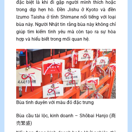
đặc biệt là khi đi gặp người mình thích hoặc
trong dịp hẹn hò. Đền Jishu ở Kyoto và đền
Izumo Taisha ở tỉnh Shimane nổi tiếng với loại
bùa này. Người Nhật tin rằng bùa này không chỉ
giúp tìm kiếm tình yêu mà còn tạo ra sự hòa
hợp và hiểu biết trong mối quan hệ.
Bùa tình duyên với màu đỏ đặc trưng
Bùa cầu tài lộc, kinh doanh – Shōbai Hanjo (商
売繁盛)