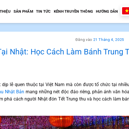
 THIỆU
SẢN PHẨM
TIN TỨC
KÊNH TRUYỀN THÔNG
HƯỚNG DẪN
Đăng vào
21 Tháng 4, 2025
Tại Nhật: Học Cách Làm Bánh Trung 
 dịp lễ quen thuộc tại Việt Nam mà còn được tổ chức tại nhiề
hu Nhật Bản
mang những nét độc đáo riêng, phản ánh văn hóa 
m phá cách người Nhật đón Tết Trung thu và học cách làm bán