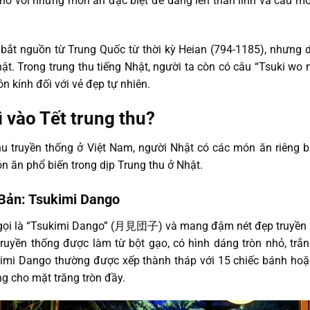
thờ với những món ăn đặc biệt để dâng lên thần linh và cầu 
 bắt nguồn từ Trung Quốc từ thời kỳ Heian (794-1185), nhưng d
hật. Trong trung thu tiếng Nhật, người ta còn có câu “Tsuki 
ôn kính đối với vẻ đẹp tự nhiên.
 vào Tết trung thu?
u truyền thống ở Việt Nam, người Nhật có các món ăn riêng 
 ăn phổ biến trong dịp Trung thu ở Nhật.
 Bản: Tsukimi Dango
t gọi là “Tsukimi Dango” (月見団子) và mang đậm nét đẹp truyền 
 truyền thống được làm từ bột gạo, có hình dáng tròn nhỏ, trắ
kimi Dango thường được xếp thành tháp với 15 chiếc bánh hoặc
ng cho mặt trăng tròn đầy.