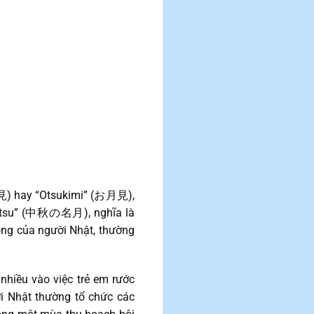
(月見) hay “Otsukimi” (お月見),
igetsu” (中秋の名月), nghĩa là
rọng của người Nhật, thường
nhiều vào việc trẻ em rước
ời Nhật thường tổ chức các