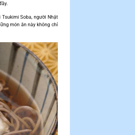
đầy.
i Tsukimi Soba, người Nhật
hững món ăn này không chỉ