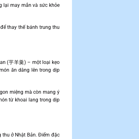
ng lại may mắn và sức khỏe
để thay thế bánh trung thu
Yokan (芋羊羹) – một loại kẹo
món ăn dâng lên trong dịp
ỉ ngon miệng mà còn mang ý
ón từ khoai lang trong dịp
 thu ở Nhật Bản. Điểm đặc