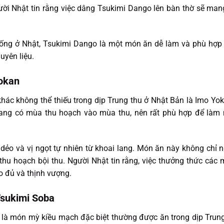
gười Nhật tin rằng việc dâng Tsukimi Dango lên bàn thờ sẽ ma
sống ở Nhật, Tsukimi Dango là một món ăn dễ làm và phù hợp 
uyên liệu.
Yokan
hác không thể thiếu trong dịp Trung thu ở Nhật Bản là Imo 
 lang có mùa thu hoạch vào mùa thu, nên rất phù hợp để làm 
 dẻo và vị ngọt tự nhiên từ khoai lang. Món ăn này không ch
u hoạch bội thu. Người Nhật tin rằng, việc thưởng thức các m
o đủ và thịnh vượng.
Tsukimi Soba
 món mỳ kiều mạch đặc biệt thường được ăn trong dịp Trung