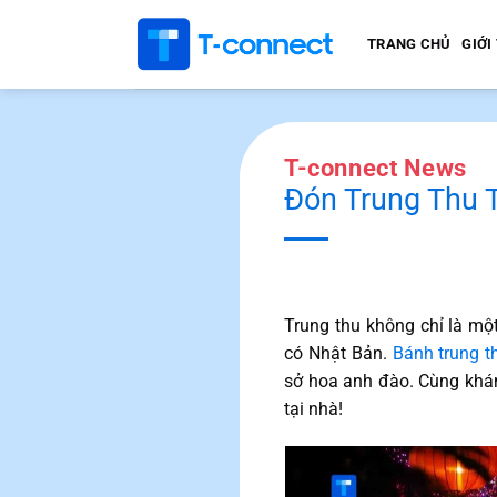
Bỏ
qua
TRANG CHỦ
GIỚI
nội
dung
T-connect News
Đón Trung Thu 
Trung thu không chỉ là một
có Nhật Bản.
Bánh trung t
sở hoa anh đào. Cùng khá
tại nhà!