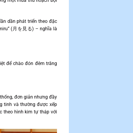
mong một mùa thu hoạch bội
ần dần phát triển theo đặc
wo miru” (月を見る) – nghĩa là
biệt để chào đón đêm trăng
thống, đơn giản nhưng đầy
ng tinh và thường được xếp
 theo hình kim tự tháp với