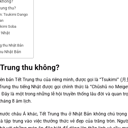
 không?
rung thu?
n: Tsukimi Dango
an
ukimi Soba
ở Nhật
g thu Nhật Bản
thu Nhật Bản
 Trung thu không?
hiên bản Tết Trung thu của riêng mình, được gọi là “Tsukimi” 
. Trung thu tiếng Nhật được gọi chính thức là “Chūshū no Me
 Đây là một trong những lễ hội truyền thống lâu đời và quan t
tháng 8 âm lịch.
nước châu Á khác, Tết Trung thu ở Nhật Bản không chú trọng 
 tập trung vào việc thưởng thức vẻ đẹp của trăng tròn. Ngư