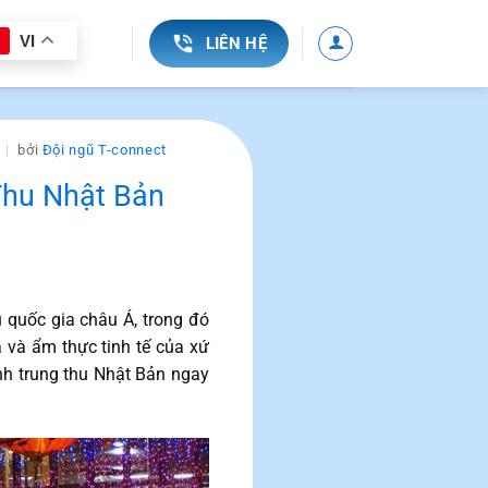
VI
LIÊN HỆ
bởi
Đội ngũ T-connect
Thu Nhật Bản
u quốc gia châu Á, trong đó
và ẩm thực tinh tế của xứ
h trung thu Nhật Bản ngay