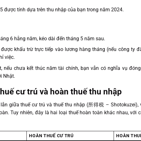
25 được tính dựa trên thu nhập của bạn trong năm 2024.
tháng 6 hằng năm, kéo dài đến tháng 5 năm sau.
được khấu trừ trực tiếp vào lương hàng tháng (nếu công ty đ
ỉ việc.
t, nếu chưa kết thúc năm tài chính, bạn vẫn có nghĩa vụ đóng 
i Nhật.
thuế cư trú và hoàn thuế thu nhập
ẫn giữa thuế cư trú và thuế thu nhập (所得税 – Shotokuzei), v
àn. Tuy nhiên, đây là hai loại thuế hoàn toàn khác nhau, với 
HOÀN THUẾ CƯ TRÚ
HOÀN THU