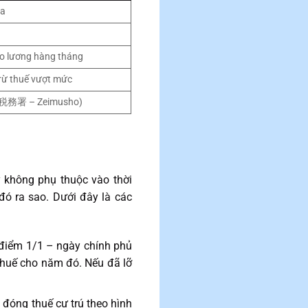
ia
eo lương hàng tháng
trừ thuế vượt mức
 (税務署 – Zeimusho)
y không phụ thuộc vào thời
 đó ra sao. Dưới đây là các
i điểm 1/1 – ngày chính phủ
thuế cho năm đó. Nếu đã lỡ
 đóng thuế cư trú theo hình