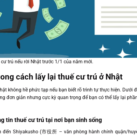
cư trú nếu rời Nhật trước 1/1 của năm mới.
trong cách lấy lại thuế cư trú ở Nhật
Nhật không hề phức tạp nếu bạn biết rõ trình tự thực hiện. Dưới 
cùng đơn giản nhưng cực kỳ quan trọng để bạn có thể lấy lại phầ
g tin thuế cư trú tại nơi bạn sinh sống
nên đến Shiyakusho (市役所 – văn phòng hành chính quận/huyệ