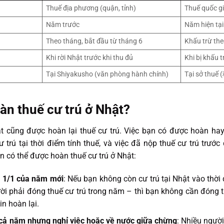
Thuế địa phương (quận, tỉnh)
Thuế quốc g
Năm trước
Năm hiện tại
Theo tháng, bắt đầu từ tháng 6
Khấu trừ th
Khi rời Nhật trước khi thu đủ
Khi bị khấu 
Tại Shiyakusho (văn phòng hành chính)
Tại sở thuế
àn thuế cư trú ở Nhật?
ật cũng được hoàn lại thuế cư trú. Việc bạn có được hoàn ha
cư trú tại thời điểm tính thuế, và việc đã nộp thuế cư trú trước
 có thể được hoàn thuế cư trú ở Nhật:
y 1/1 của năm mới
: Nếu bạn không còn cư trú tại Nhật vào thờ
ời phải đóng thuế cư trú trong năm – thì bạn không cần đóng 
in hoàn lại.
 cả năm nhưng nghỉ việc hoặc về nước giữa chừng
: Nhiều người