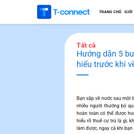
Bỏ
qua
TRANG CHỦ
GIỚI
nội
dung
Tất cả
Hướng dẫn 5 bước
hiểu trước khi 
Bạn sắp về nước sau một th
nhiều người thường bỏ q
hoàn toàn có thể được hoà
hiểu rõ thuế cư trú là gì,
làm được, ngay cả khi bạn