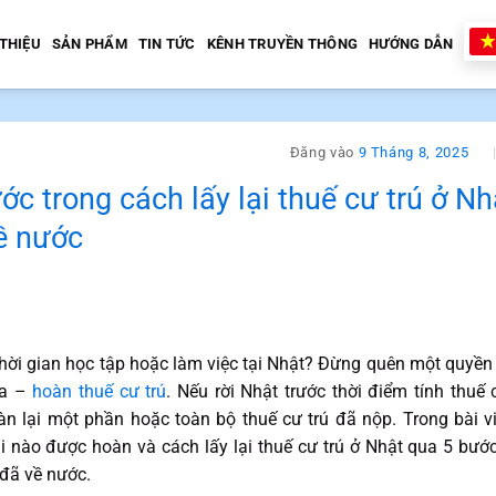
 THIỆU
SẢN PHẨM
TIN TỨC
KÊNH TRUYỀN THÔNG
HƯỚNG DẪN
Đăng vào
9 Tháng 8, 2025
 trong cách lấy lại thuế cư trú ở Nhậ
về nước
ời gian học tập hoặc làm việc tại Nhật? Đừng quên một quyền 
ua –
hoàn thuế cư trú
. Nếu rời Nhật trước thời điểm tính thuế
n lại một phần hoặc toàn bộ thuế cư trú đã nộp. Trong bài vi
 khi nào được hoàn và cách lấy lại thuế cư trú ở Nhật qua 5 bước
 đã về nước.