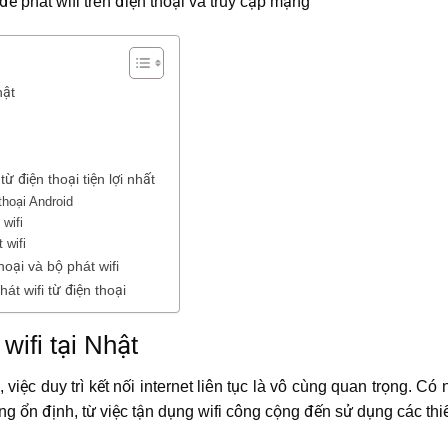
ể phát wifi trên điện thoại và truy cập mạng
hật
ừ điện thoại tiện lợi nhất
thoại Android
wifi
 wifi
hoại và bộ phát wifi
át wifi từ điện thoại
wifi tại Nhật
, việc duy trì kết nối internet liên tục là vô cùng quan trọng. 
g ổn định, từ việc tận dụng wifi công cộng đến sử dụng các thiế