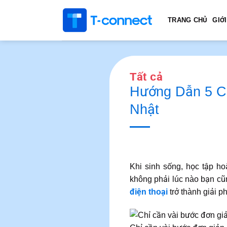
Bỏ
qua
TRANG CHỦ
GIỚI
nội
dung
Tất cả
Hướng Dẫn 5 Cá
Nhật
Khi sinh sống, học tập hoặ
không phải lúc nào bạn cũ
điện thoại
trở thành giải p