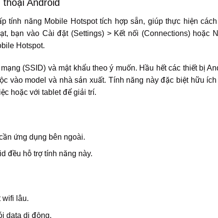
n thoại Android
p tính năng Mobile Hotspot tích hợp sẵn, giúp thực hiện cách 
ạt, bạn vào Cài đặt (Settings) > Kết nối (Connections) hoặc N
bile Hotspot.
n mạng (SSID) và mật khẩu theo ý muốn. Hầu hết các thiết bị And
thuộc vào model và nhà sản xuất. Tính năng này đặc biệt hữu ích 
ệc hoặc với tablet để giải trí.
 cần ứng dụng bên ngoài.
d đều hỗ trợ tính năng này.
wifi lâu.
i data di động.