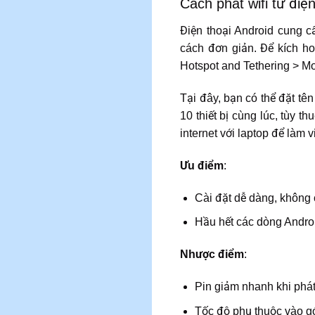
Cách phát wifi từ điệ
Điện thoại Android cung cấ
cách đơn giản. Để kích ho
Hotspot and Tethering > Mo
Tại đây, bạn có thể đặt tê
10 thiết bị cùng lúc, tùy 
internet với laptop để làm vi
Ưu điểm
:
Cài đặt dễ dàng, không
Hầu hết các dòng Androi
Nhược điểm
:
Pin giảm nhanh khi phát 
Tốc độ phụ thuộc vào gó