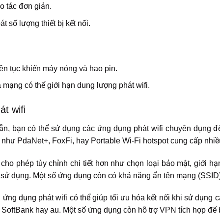
ao tác đơn giản.
 số lượng thiết bị kết nối.
iên tục khiến máy nóng và hao pin.
 mạng có thể giới hạn dung lượng phát wifi.
t wifi
sẵn, bạn có thể sử dụng các ứng dụng phát wifi chuyên dụng đ
 như PdaNet+, FoxFi, hay Portable Wi-Fi hotspot cung cấp nhiề
cho phép tùy chỉnh chi tiết hơn như chọn loại bảo mật, giới hạ
g sử dụng. Một số ứng dụng còn có khả năng ẩn tên mạng (SSID)
 ứng dụng phát wifi có thể giúp tối ưu hóa kết nối khi sử dụn
ftBank hay au. Một số ứng dụng còn hỗ trợ VPN tích hợp để b