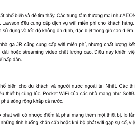
 rất phổ biến và dễ tìm thấy. Các trung tâm thương mại như AEO
, Lawson đều cung cấp dịch vụ wifi miễn phí cho khách hàng. 
n sử dụng và tốc độ không ổn định, đặc biệt trong giờ cao điểm.
nhà ga JR cũng cung cấp wifi miễn phí, nhưng chất lượng kết
ài hoặc streaming video chất lượng cao. Điều này khiến việc 
hế hấp dẫn.
phổ biến cho du khách và người nước ngoài tại Nhật. Các thi
hiều thiết bị cùng lúc. Pocket WiFi của các nhà mạng như Sof
g phủ sóng rộng khắp cả nước.
 phát wifi có nhược điểm là phải mang thêm một thiết bị, lo lắn
những tình huống khẩn cấp hoặc khi bộ phát wifi gặp sự cố, việc 