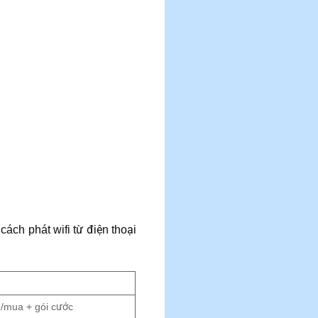
ách phát wifi từ điện thoại
ê/mua + gói cước