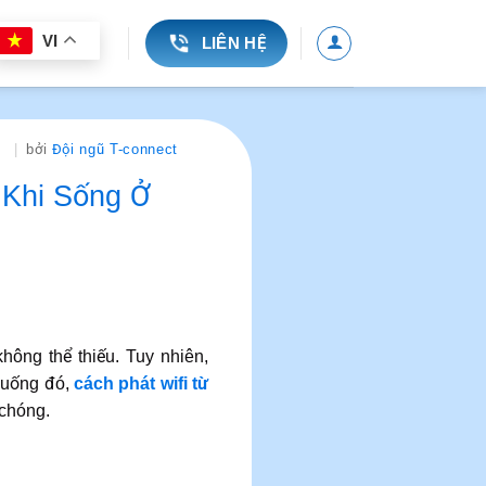
VI
LIÊN HỆ
bởi
Đội ngũ T-connect
 Khi Sống Ở
không thể thiếu. Tuy nhiên,
 huống đó,
cách phát wifi từ
 chóng.