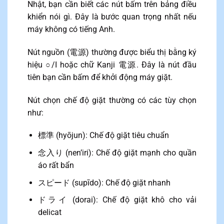
Nhật, bạn cần biết các nút bấm trên bảng điều
khiển nói gì. Đây là bước quan trọng nhất nếu
máy không có tiếng Anh.
Nút nguồn (電源) thường được biểu thị bằng ký
hiệu ○/I hoặc chữ Kanji 電源. Đây là nút đầu
tiên bạn cần bấm để khởi động máy giặt.
Nút chọn chế độ giặt thường có các tùy chọn
như:
標準 (hyōjun): Chế độ giặt tiêu chuẩn
念入り (nen’iri): Chế độ giặt mạnh cho quần
áo rất bẩn
スピード (supīdo): Chế độ giặt nhanh
ドライ (dorai): Chế độ giặt khô cho vải
delicat