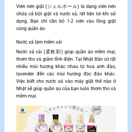
Viên nén giặt (ジェルボール) là dạng viên nén
chứa cả bột giặt và nước xả, rất tiện lợi khi sử
dụng. Bạn chỉ cần bỏ 1-2 viên vào lồng giặt
cùng quần áo.
Nước xả làm mềm vải
Nước xả vải (柔軟剤) giúp quần áo mềm mại,
thơm tho và giảm tĩnh điện. Tại Nhật Bản có rất
nhiều mùi hương khác nhau từ hoa anh đào,
lavender đến các mùi hương độc đáo khác.
Việc biết cho nước xả vào máy giặt thế nào ở
Nhật sẽ giúp quần áo của bạn luôn thơm tho và
mềm mại.