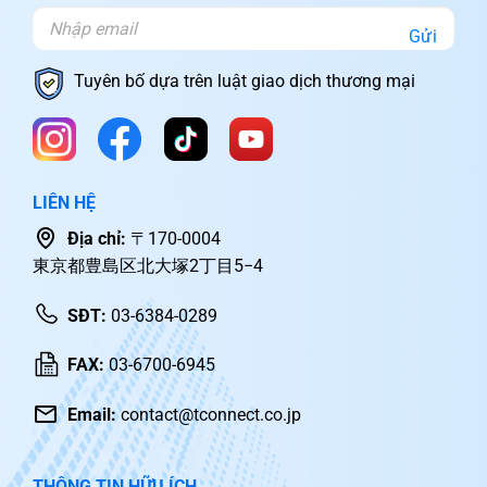
Gửi
Tuyên bố dựa trên luật giao dịch thương mại
LIÊN HỆ
Địa chỉ:
〒170-0004
東京都豊島区北大塚2丁目5−4
SĐT:
03-6384-0289
FAX:
03-6700-6945
Email:
contact@tconnect.co.jp
THÔNG TIN HỮU ÍCH