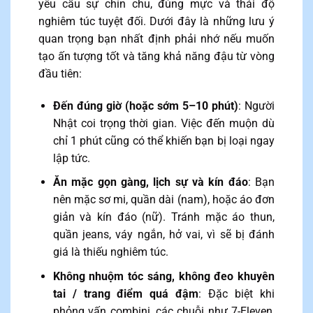
yêu cầu sự chỉn chu, đúng mực và thái độ
nghiêm túc tuyệt đối. Dưới đây là những lưu ý
quan trọng bạn nhất định phải nhớ nếu muốn
tạo ấn tượng tốt và tăng khả năng đậu từ vòng
đầu tiên:
Đến đúng giờ (hoặc sớm 5–10 phút)
: Người
Nhật coi trọng thời gian. Việc đến muộn dù
chỉ 1 phút cũng có thể khiến bạn bị loại ngay
lập tức.
Ăn mặc gọn gàng, lịch sự và kín đáo
: Bạn
nên mặc sơ mi, quần dài (nam), hoặc áo đơn
giản và kín đáo (nữ). Tránh mặc áo thun,
quần jeans, váy ngắn, hở vai, vì sẽ bị đánh
giá là thiếu nghiêm túc.
Không nhuộm tóc sáng, không đeo khuyên
tai / trang điểm quá đậm
: Đặc biệt khi
phỏng vấn combini, các chuỗi như 7-Eleven,