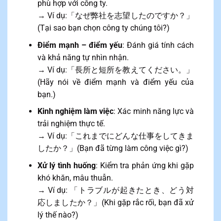
phù hợp với công ty.
→ Ví dụ:「なぜ弊社を志望したのですか？」
(Tại sao bạn chọn công ty chúng tôi?)
Điểm mạnh – điểm yếu
: Đánh giá tính cách
và khả năng tự nhìn nhận.
→ Ví dụ:「長所と短所を教えてください。」
(Hãy nói về điểm mạnh và điểm yếu của
bạn.)
Kinh nghiệm làm việc
: Xác minh năng lực và
trải nghiệm thực tế.
→ Ví dụ:「これまでにどんな仕事をしてきま
したか？」(Bạn đã từng làm công việc gì?)
Xử lý tình huống
: Kiểm tra phản ứng khi gặp
khó khăn, mâu thuẫn.
→ Ví dụ: 「トラブルが起きたとき、どう対
応しましたか？」(Khi gặp rắc rối, bạn đã xử
lý thế nào?)