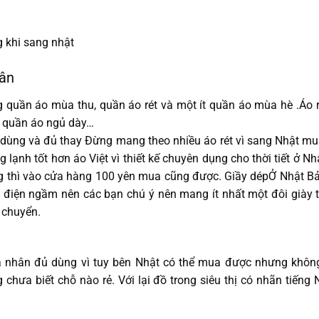
hân
quần áo mùa thu, quần áo rét và một ít quần áo mùa hè .Áo r
bộ quần áo ngủ dày…
dùng và đủ thay Đừng mang theo nhiều áo rét vì sang Nhật mu
 lạnh tốt hơn áo Việt vì thiết kế chuyên dụng cho thời tiết ở N
ng thì vào cửa hàng 100 yên mua cũng được. Giầy dépỞ Nhật B
àu điện ngầm nên các bạn chú ý nên mang ít nhất một đôi giày
i chuyển.
nhân đủ dùng vì tuy bên Nhật có thể mua được nhưng không
 chưa biết chỗ nào rẻ. Với lại đồ trong siêu thị có nhãn tiến