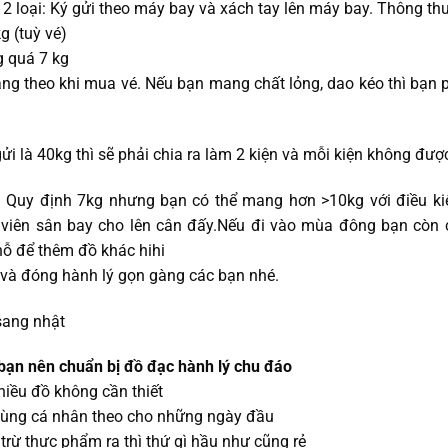
 loại: Ký gửi theo máy bay và xách tay lên máy bay. Thông th
g (tuỳ vé)
g quá 7 kg
ng theo khi mua vé. Nếu bạn mang chất lỏng, dao kéo thì bạn p
ửi là 40kg thì sẽ phải chia ra làm 2 kiện và mỗi kiện không đ
y: Quy định 7kg nhưng bạn có thể mang hơn >10kg với điều ki
 viên sân bay cho lên cân đấy.Nếu đi vào mùa đông bạn còn c
hỗ để thêm đồ khác hihi
 và đóng hành lý gọn gàng các bạn nhé.
 bạn nên chuẩn bị đồ đạc hành lý chu đáo
iều đồ không cần thiết
dùng cá nhân theo cho những ngày đầu
 trừ thực phẩm ra thì thứ gì hầu như cũng rẻ