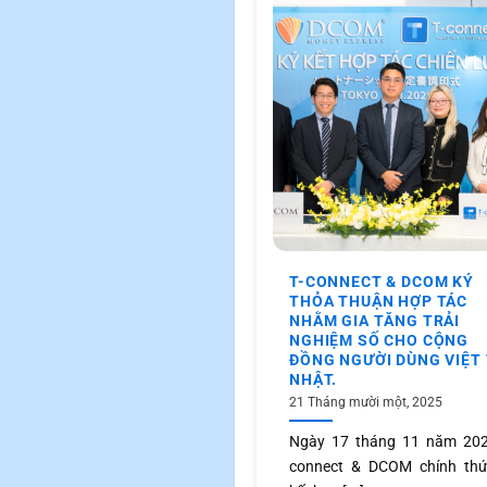
T-CONNECT & DCOM KÝ
THỎA THUẬN HỢP TÁC
NHẰM GIA TĂNG TRẢI
NGHIỆM SỐ CHO CỘNG
ĐỒNG NGƯỜI DÙNG VIỆT 
NHẬT.
21 Tháng mười một, 2025
Ngày 17 tháng 11 năm 2025
connect & DCOM chính thứ