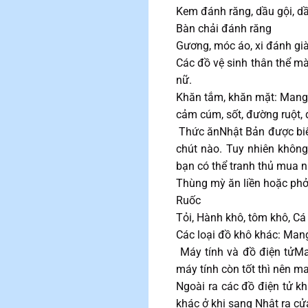
Kem đánh răng, dầu gội, dầ
Bàn chải đánh răng
Gương, móc áo, xi đánh già
Các đồ vệ sinh thân thể mà
nữ.
Khăn tắm, khăn mặt: Mang
cảm cúm, sốt, đường ruột, 
Thức ănNhật Bản được biết 
chút nào. Tuy nhiên không
bạn có thể tranh thủ mua 
Thùng mỳ ăn liền hoặc phở,
Ruốc
Tỏi, Hành khô, tôm khô, Cá
Các loại đồ khô khác: Man
Máy tính và đồ điện tửMan
máy tính còn tốt thì nên m
Ngoài ra các đồ điện tử k
khác ở khi sang Nhật ra c