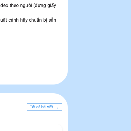
h đeo theo người (đựng giấy
uất cảnh hãy chuẩn bị sẵn
→
Tất cả bài viết