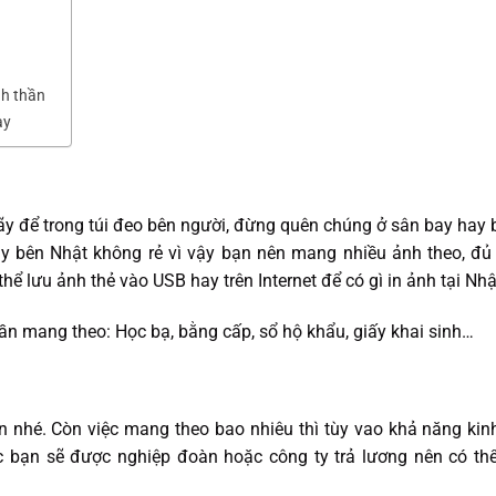
nh thần
ay
y để trong túi đeo bên người, đừng quên chúng ở sân bay hay b
ay bên Nhật không rẻ vì vậy bạn nên mang nhiều ảnh theo, đủ
hể lưu ảnh thẻ vào USB hay trên Internet để có gì in ảnh tại Nhậ
ần mang theo: Học bạ, bằng cấp, sổ hộ khẩu, giấy khai sinh…
n nhé. Còn việc mang theo bao nhiêu thì tùy vao khả năng kin
c bạn sẽ được nghiệp đoàn hoặc công ty trả lương nên có thể