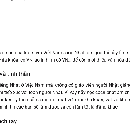
 món quà lưu niệm Việt Nam sang Nhật làm quà thì hãy tìm mu
ìa khóa, cờ VN, áo in hình cờ VN… để còn giới thiệu văn hóa đ
và tinh thần
iếng Nhật ở Việt Nam mà không có giáo viên người Nhật giảng
hi tiếp xúc với toàn người Nhật. Vì vậy hãy học cách phát âm c
ị tâm lý luôn sẵn sàng đối mặt với mọi khó khăn, vất vả khi 
 mình tin các bạn sẽ làm được và còn làm tốt là đằng khác.
ách tay