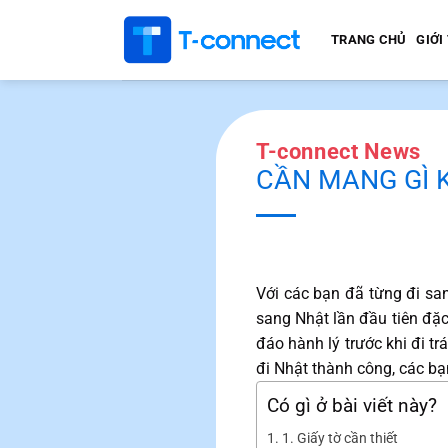
Bỏ
qua
TRANG CHỦ
GIỚI
nội
dung
T-connect News
CẦN MANG GÌ 
Với các bạn đã từng đi sang
sang Nhật lần đầu tiên đặc
đáo hành lý trước khi đi t
đi Nhật thành công, các bạ
Có gì ở bài viết này?
1. Giấy tờ cần thiết