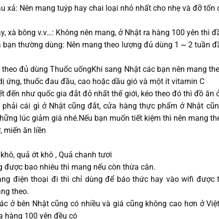
u xả: Nên mang tuýp hay chai loại nhỏ nhất cho nhẹ và đỡ tốn
y, xà bông v.v…: Không nên mang, ở Nhật ra hàng 100 yên thì đầy
 bạn thường dùng: Nên mang theo lượng đủ dùng 1 ~ 2 tuần đầu
 theo đủ dùng Thuốc uốngKhi sang Nhật các bạn nên mang the
dị ứng, thuốc đau đầu, cao hoặc dầu gió và một ít vitamin C
đến như quốc gia đắt đỏ nhất thế giới, kéo theo đó thì đồ ăn
 phải cái gì ở Nhật cũng đắt, cửa hàng thực phẩm ở Nhật cũ
những lúc giảm giá nhé.Nếu bạn muốn tiết kiệm thì nên mang th
 miến ăn liền
 khô, quả ớt khô , Quả chanh tươi
g được bao nhiêu thì mang nếu còn thừa cân.
g điện thoại đi thì chỉ dùng để báo thức hay vào wifi được 
ang theo.
hác ở bên Nhật cũng có nhiều và giá cũng không cao hơn ở V
ửa hàng 100 yên đều có