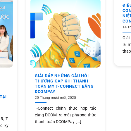
ĐIỀ
CON
NIỆ
CO
14 T
Giải
là m
thao 
GIẢI ĐÁP NHỮNG CÂU HỎI
THƯỜNG GẶP KHI THANH
TOÁN MY T-CONNECT BẰNG
DCOMPAY
TẠI
20 Tháng mười một, 2025
T-Connect chính thức hợp tác
cùng DCOM, ra mắt phương thức
, T-
thanh toán DCOMPay [...]
c ký