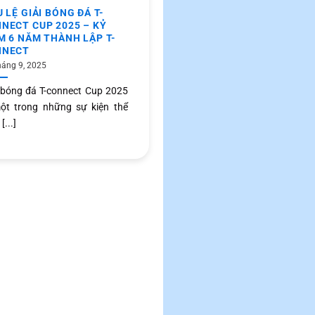
U LỆ GIẢI BÓNG ĐÁ T-
NECT CUP 2025 – KỶ
M 6 NĂM THÀNH LẬP T-
NNECT
háng 9, 2025
 bóng đá T-connect Cup 2025
ột trong những sự kiện thể
[...]
NÊN Ở NHẬT HAY VỀ VIỆ
NAM? 5 GÓC NHÌN GIÚP
CHỌN ĐÚNG
14 Tháng 9, 2025
Sau nhiều năm học tập v
việc tại Nhật Bản, rất nhiều
[...]