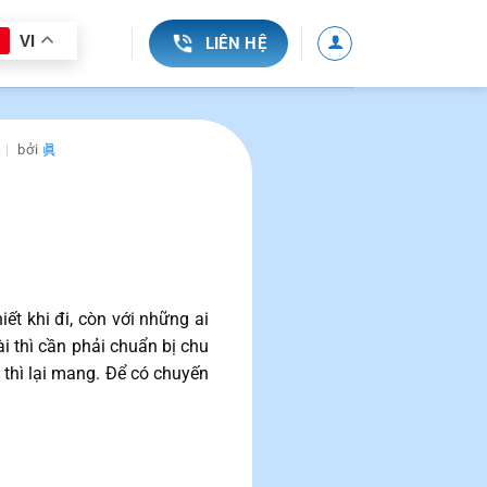
VI
LIÊN HỆ
bởi
眞
iết khi đi, còn với những ai
i thì cần phải chuẩn bị chu
 thì lại mang. Để có chuyến