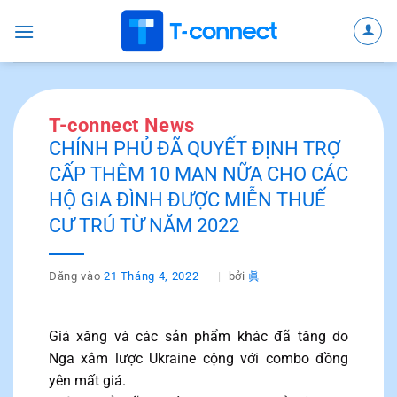
Bỏ
qua
nội
dung
T-connect News
CHÍNH PHỦ ĐÃ QUYẾT ĐỊNH TRỢ
CẤP THÊM 10 MAN NỮA CHO CÁC
HỘ GIA ĐÌNH ĐƯỢC MIỄN THUẾ
CƯ TRÚ TỪ NĂM 2022
Đăng vào
21 Tháng 4, 2022
bởi
眞
Giá xăng và các sản phẩm khác đã tăng do
Nga xâm lược Ukraine cộng với combo đồng
yên mất giá.