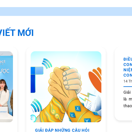
VIẾT MỚI
ĐIỀ
CON
NIỆ
CO
14 T
Giải
là m
thao 
GIẢI ĐÁP NHỮNG CÂU HỎI