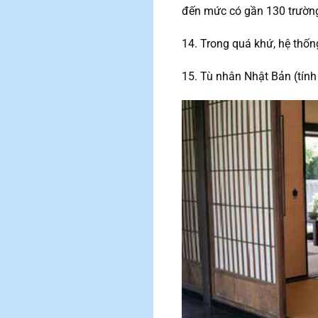
đến mức có gần 130 trường
14. Trong quá khứ, hệ thống
15. Tù nhân Nhật Bản (tín