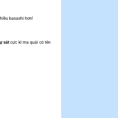
nhiều basashi hơn!
ự sát
cực kì ma quái có tên