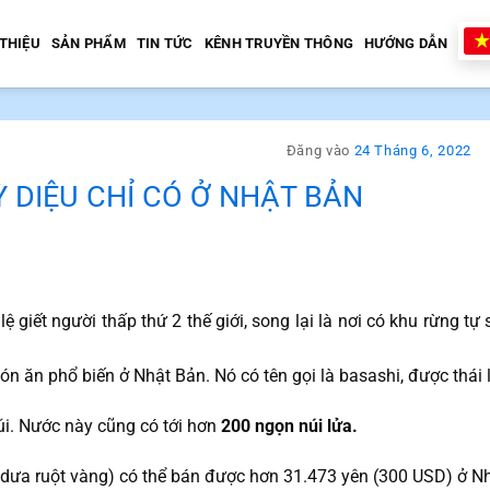
 THIỆU
SẢN PHẨM
TIN TỨC
KÊNH TRUYỀN THÔNG
HƯỚNG DẪN
Đăng vào
24 Tháng 6, 2022
 DIỆU CHỈ CÓ Ở NHẬT BẢN
lệ giết người thấp thứ 2 thế giới, song lại là nơi có khu rừng tự 
n ăn phổ biến ở Nhật Bản. Nó có tên gọi là basashi, được thái
úi. Nước này cũng có tới hơn
200 ngọn núi lửa.
dưa ruột vàng) có thể bán được hơn 31.473 yên (300 USD) ở N