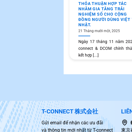
THỎA THUẬN HỢP TÁC
NHẰM GIA TĂNG TRẢI
NGHIỆM SỐ CHO CỘNG
ĐỒNG NGƯỜI DÙNG VIỆT 
NHẬT.
21 Tháng mười một, 2025
Ngày 17 tháng 11 năm 2025
connect & DCOM chính thứ
kết hợp [...]
T-CONNECT 株式会社
LIÊ
Gửi email để nhận các ưu đãi
và thông tin mới nhất từ T-connect
東京