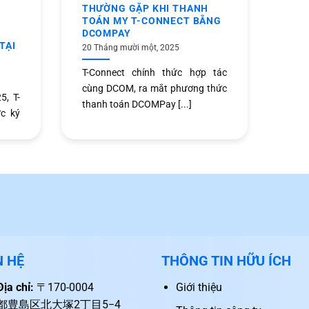
THƯỜNG GẶP KHI THANH
TOÁN MY T-CONNECT BẰNG
DCOMPAY
TẠI
20 Tháng mười một, 2025
T-Connect chính thức hợp tác
cùng DCOM, ra mắt phương thức
, T-
thanh toán DCOMPay [...]
c ký
N HỆ
THÔNG TIN HỮU ÍCH
Địa chỉ:
〒170-0004
Giới thiệu
都豊島区北大塚2丁目5−4