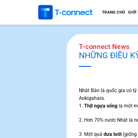
Bỏ
qua
TRANG CHỦ
GIỚI
nội
dung
T-connect News
NHỮNG ĐIỀU KỲ
Nhật Bản là quốc gia có tỷ 
Aokigahara.
1.
Thịt ngựa sống
là một mó
2. Hơn 70% nước Nhật là n
3. Một quả
dưa lưới
(giống 