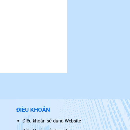
NAM? 5 GÓC NHÌN GIÚP
CHỌN ĐÚNG
14 Tháng 9, 2025
Sau nhiều năm học tập v
việc tại Nhật Bản, rất nhiều
[...]
ĐIỀU KHOẢN
Điều khoản sử dụng Website