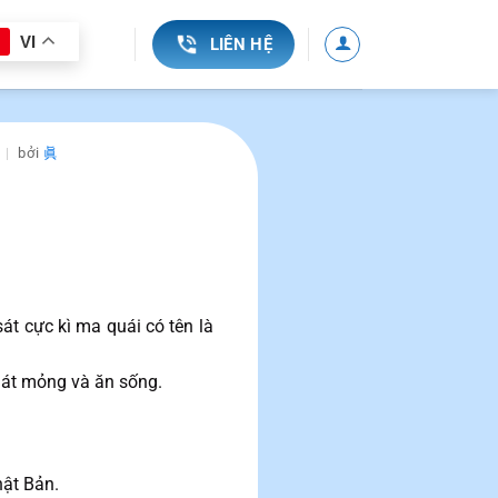
VI
LIÊN HỆ
bởi
眞
sát cực kì ma quái có tên là
 lát mỏng và ăn sống.
hật Bản.