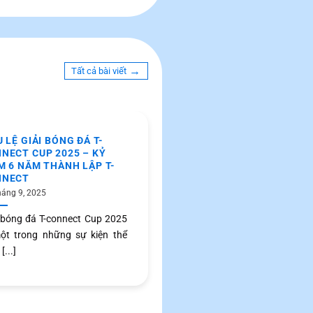
→
Tất cả bài viết
U LỆ GIẢI BÓNG ĐÁ T-
NECT CUP 2025 – KỶ
M 6 NĂM THÀNH LẬP T-
NNECT
háng 9, 2025
 bóng đá T-connect Cup 2025
ột trong những sự kiện thể
[...]
NÊN Ở NHẬT HAY VỀ VIỆ