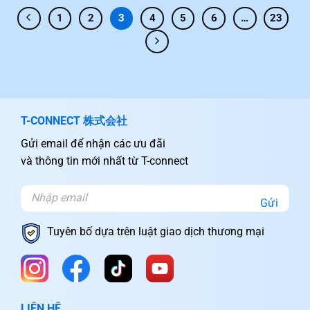
1
2
3
4
5
6
…
23
T-CONNECT 株式会社
Gửi email để nhận các ưu đãi
và thông tin mới nhất từ T-connect
Gửi
Tuyên bố dựa trên luật giao dịch thương mại
LIÊN HỆ