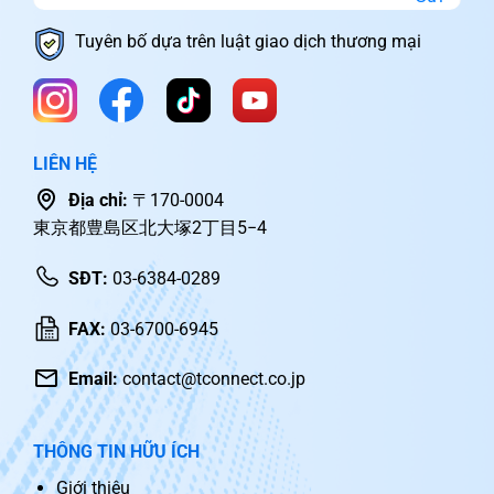
Tuyên bố dựa trên luật giao dịch thương mại
LIÊN HỆ
Địa chỉ:
〒170-0004
東京都豊島区北大塚2丁目5−4
SĐT:
03-6384-0289
FAX:
03-6700-6945
Email:
contact@tconnect.co.jp
THÔNG TIN HỮU ÍCH
Giới thiệu