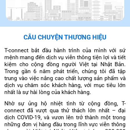
Ý tưởng công ty viễn thông T-connect được phát triển bởi foun
CÂU CHUYỆN THƯƠNG HIỆU
Công ty cổ phần viễn thông T-connect được thành lập
10/10/2019 – Văn phòng chính thức khai trương và phân phối
T-connect bắt đầu hành trình của mình với sứ
Bắt đầu triển khai dịch vụ tới khách hàng cá nhân
mệnh mang đến dịch vụ viễn thông tiện lợi và tiết
Trong 1 năm, 2 kênh TikTok cộng đồng của T-connect lần lượt 
kiệm cho cộng đồng người Việt tại Nhật Bản.
10/2022: Ra mắt chi nhánh T-connect đầu tiên ở Việt Nam tại H
Trong gần 6 năm phát triển, chúng tôi đã tập
Đạt mốc 100.000 người dùng sử dụng
trung vào việc nâng cao chất lượng sản phẩm và
Nhanh chóng cán mốc 200.000 người dùng sau 3 năm phát tri
dịch vụ chăm sóc khách hàng, với mục tiêu lớn
Tổ chức sự kiện T-Talent, tìm kiếm và phát triển tài năng sáng 
nhất là sự hài lòng của khách hàng.
Ra mắt ứng dụng My T-connect – ứng dụng viễn thông đầu tiên 
6/2024: Ra mắt chi nhánh tại TP HCM đồng thời là công ty con
Nhờ sự ủng hộ nhiệt tình từ cộng đồng, T-
connect đã vượt qua thử thách lớn nhất – đại
dịch COVID-19, và vươn lên trở thành một trong
những đơn vị hàng đầu trong lĩnh vực viễn thông