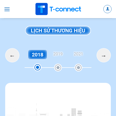
Bỏ
qua
nội
dung
LỊCH SỬ THƯƠNG HIỆU
2018
2019
2021
2022
←
→